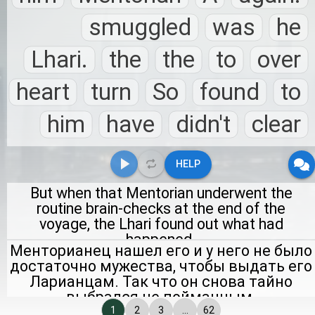
smuggled
was
he
Lhari.
the
the
to
over
heart
turn
So
found
to
him
have
didn't
clear
HELP
But when that Mentorian underwent the
routine brain-checks at the end of the
voyage, the Lhari found out what had
happened.
Менторианец нашел его и у него не было
достаточно мужества, чтобы выдать его
Ларианцам. Так что он снова тайно
выбрался не пойманным.
1
2
3
...
62